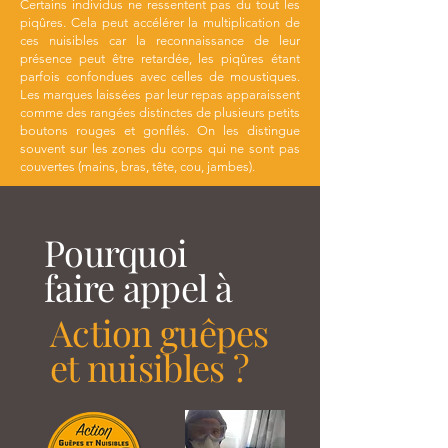
Certains individus ne ressentent pas du tout les
piqûres. Cela peut accélérer la multiplication de
ces nuisibles car la reconnaissance de leur
présence peut être retardée, les piqûres étant
parfois confondues avec celles de moustiques.
Les marques laissées par leur repas apparaissent
comme des rangées distinctes de plusieurs petits
boutons rouges et gonflés. On les distingue
souvent sur les zones du corps qui ne sont pas
couvertes (mains, bras, tête, cou, jambes).
Pourquoi
faire appel à
Action guêpes
et nuisibles ?