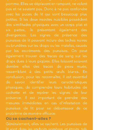
pomme. Elles se déplacent en rampant, ne volent
pas et ne sautent pas. Donc à ne pas confondre
avec les puces de lit qui sont beaucoup plus
petites. Si les deux insectes nuisibles possèdent
des similitudes physiques avec un corps plat et
six pattes, ils présentent également des
divergences. Les signes de présence des
punaises de lit peuvent inclure des taches noires
ou brunâtres sur les draps ou les matelas, causés
par les excréments des punaises. On peut
également trouver des traces de sang sur les
draps dues à leurs piqûres. Elles laissent souvent
derrière elles des traces de peau muée,
ressemblant à des petits œufs blancs. En
conclusion, pour les reconnaître, il est essentiel
de savoir identifier leurs caractéristiques
physiques, de comprendre leurs habitudes de
cachette et de repérer les signes de leur
présence. Il est important de prendre des
mesures immédiates en cas d’infestation de
punaises de lit pour se débarrasser de ce
problème de manière efficace.
Où se cachent-elles ?
Généralement, elles se cachent. Les punaises de
lit vont dans les endroits sombres et étroits, tels