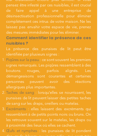
pensez être infesté par ces nuisibles, il est crucial
de faire appel à une entreprise de
désinsectisation professionnelle pour éliminer
complètement ces intrus de votre maison. Ne les
laissez pas envahir votre espace de vie, prenez
des mesures immédiates pour les éliminer.
Comment identifier la présence de ces
nuisibles ?
La présence des punaises de lit peut être
identifiée par plusieurs signes :
Piqûres sur la peau
: ce sont souvent les premiers
signes remarqués. Les piqûres ressemblent à des
boutons rouges, parfois alignés. Les
démangeaisons sont courantes et certaines
personnes peuvent avoir des réactions
allergiques plus importantes.
Taches de sang
: lorsqu’elles se nourrissent, les
punaises de lit peuvent laisser des petites taches
de sang sur les draps, oreillers ou matelas.
Excréments
: elles laissent des excréments qui
ressemblent à de petits points noirs ou bruns. On
les retrouve souvent sur le matelas, les draps ou
à proximité des lieux où elles se cachent.
Œufs et nymphes
: les punaises de lit pondent