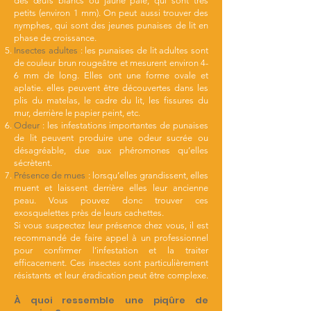
des œufs blancs ou jaune pâle, qui sont très
petits (environ 1 mm). On peut aussi trouver des
nymphes, qui sont des jeunes punaises de lit en
phase de croissance.
Insectes adultes
: les punaises de lit adultes sont
de couleur brun rougeâtre et mesurent environ 4-
6 mm de long. Elles ont une forme ovale et
aplatie. elles peuvent être découvertes dans les
plis du matelas, le cadre du lit, les fissures du
mur, derrière le papier peint, etc.
Odeur
: les infestations importantes de punaises
de lit peuvent produire une odeur sucrée ou
désagréable, due aux phéromones qu’elles
sécrètent.
Présence de mues
: lorsqu’elles grandissent, elles
muent et laissent derrière elles leur ancienne
peau. Vous pouvez donc trouver ces
exosquelettes près de leurs cachettes.
Si vous suspectez leur présence chez vous, il est
recommandé de faire appel à un professionnel
pour confirmer l’infestation et la traiter
efficacement. Ces insectes sont particulièrement
résistants et leur éradication peut être complexe.
À quoi ressemble une piqûre de