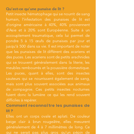
Qu’est-ce qu’une punaise de lit ?
Petit insecte hématophage qui se nourrit de sang
humain, l’infestation des punaises de lit est
d’origine américaine à 40%, 40% proviennent
d’Asie et à 20% sont Européenne. Suite à un
accouplement traumatique, cela lui permet de
pondre 5 à 15 œufs de punaises par jour et
jusqu’à 500 dans sa vie. Il est important de noter
que les punaises de lit diffèrent des acariens et
des puces. Les acariens sont de petits arachnides
qui se trouvent généralement dans la literie, les
meubles rembourrés et la poussière domestique.
Les puces, quant à elles, sont des insectes
sauteurs qui se nourrissent également de sang,
mais sont plus souvent associées aux animaux
de compagnie. Ces petits insectes nocturnes
fuient donc la lumière ce qui les rend souvent
difficiles à repérer.
Comment reconnaître les punaises de
lit ?
Elles ont un corps ovale et aplati. De couleur
beige clair à brun rougeâtre, elles mesurent
généralement de 4 à 7 millimètres de long. Ce
qui ne serait pas plus gros qu’un pépin de