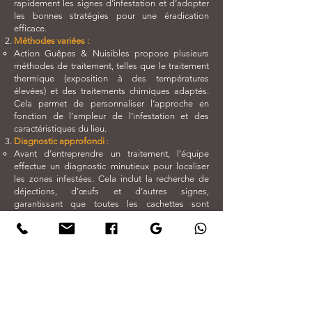
rapidement les signes d’infestation et d’adopter
les bonnes stratégies pour une éradication
efficace.
Méthodes variées :
Action Guêpes & Nuisibles propose plusieurs
méthodes de traitement, telles que le traitement
thermique (exposition à des températures
élevées) et des traitements chimiques adaptés.
Cela permet de personnaliser l’approche en
fonction de l’ampleur de l’infestation et des
caractéristiques du lieu.
Diagnostic approfondi
:
Avant d’entreprendre un traitement, l’équipe
effectue un diagnostic minutieux pour localiser
les zones infestées. Cela inclut la recherche de
déjections, d’œufs et d’autres signes,
garantissant que toutes les cachettes sont
traitées.
Produits sécurisés
:
L’entreprise utilise des produits insecticides qui
sont non seulement efficaces, mais aussi
respectueux de l’environnement et sans danger
pour la santé des occupants. Cela réduit les
risques d’effets indésirables liés aux traitements
chimiques.