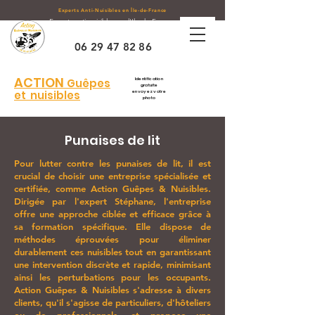
Experts Anti-Nuisibles en Île-de-France
Experts anti-nuisibles sur l'Ile de France
,
Départements 77 - 91 -
45
- 89
06 29 47 82 86
ACTION
Guêpes
Identification
gratuite
et nuisibles
envoyez votre
photo
Punaises de lit
Pour lutter contre les punaises de lit, il est
crucial de choisir une entreprise spécialisée et
certifiée, comme Action Guêpes & Nuisibles.
Dirigée par l'expert Stéphane, l'entreprise
offre une approche ciblée et efficace grâce à
sa formation spécifique. Elle dispose de
méthodes éprouvées pour éliminer
durablement ces nuisibles tout en garantissant
une intervention discrète et rapide, minimisant
ainsi les perturbations pour les occupants.
Action Guêpes & Nuisibles s'adresse à divers
clients, qu'il s'agisse de particuliers, d'hôteliers