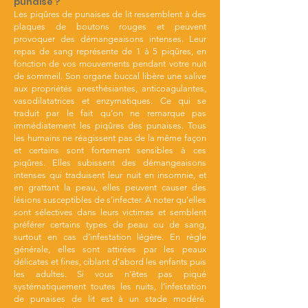
punaise ?
Les piqûres de punaises de lit ressemblent à des
plaques de boutons rouges et peuvent
provoquer des démangeaisons intenses. Leur
repas de sang représente de 1 à 5 piqûres, en
fonction de vos mouvements pendant votre nuit
de sommeil. Son organe buccal libère une salive
aux propriétés anesthésiantes, anticoagulantes,
vasodilatatrices et enzymatiques. Ce qui se
traduit par le fait qu’on ne remarque pas
immédiatement les piqûres des punaises. Tous
les humains ne réagissent pas de la même façon
et certains sont fortement sensibles à ces
piqûres. Elles subissent des démangeaisons
intenses qui traduisent leur nuit en insomnie, et
en grattant la peau, elles peuvent causer des
lésions susceptibles de s’infecter. À noter qu’elles
sont sélectives dans leurs victimes et semblent
préférer certains types de peau ou de sang,
surtout en cas d’infestation légère. En règle
générale, elles sont attirées par les peaux
délicates et fines, ciblant d’abord les enfants puis
les adultes. Si vous n’êtes pas piqué
systématiquement toutes les nuits, l’infestation
de punaises de lit est à un stade modéré.