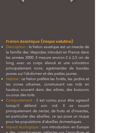
Frelon Asiatique (
Vespa velutina
)
Description
: le frelon asiatique est un insecte de
la famille des
Vespidae
, introduit en France dans
les années 2000. Il mesure environ 2 à 2,5 cm de
long, avec un corps élancé et une coloration
principalement noire, agrémentée de bandes
jaunes sur l'abdomen et des pattes jaunes.
Habitat
: ce frelon préfère les forêts, les jardins et
les zones urbaines, construisant ses nids en
hauteur, souvent dans des arbres, des buissons
ou sous des toits.
Comportement
: il est connu pour être agressif
lorsqu'il défend son nid. Il se nourrit
principalement de nectar, de fruits et d'insectes,
en particulier des abeilles, ce qui pose un risque
pour les populations d'abeilles domestiques.
Impact écologique
: son introduction en Europe
a des conséquences néfastes sur l'apiculture et