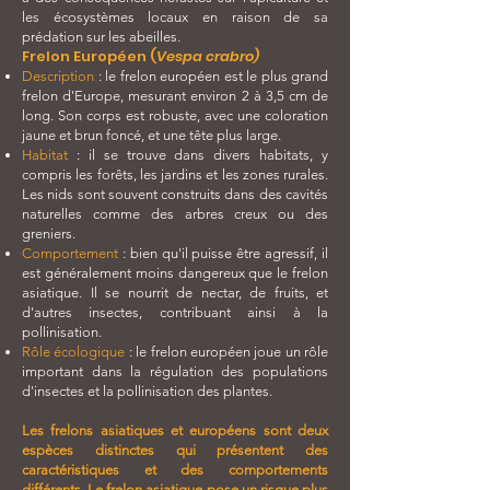
les écosystèmes locaux en raison de sa
prédation sur les abeilles.
Frelon Européen (
Vespa crabro)
Description
: le frelon européen est le plus grand
frelon d'Europe, mesurant environ 2 à 3,5 cm de
long. Son corps est robuste, avec une coloration
jaune et brun foncé, et une tête plus large.
Habitat
: il se trouve dans divers habitats, y
compris les forêts, les jardins et les zones rurales.
Les nids sont souvent construits dans des cavités
naturelles comme des arbres creux ou des
greniers.
Comportement
: bien qu'il puisse être agressif, il
est généralement moins dangereux que le frelon
asiatique. Il se nourrit de nectar, de fruits, et
d'autres insectes, contribuant ainsi à la
pollinisation.
Rôle écologique
: le frelon européen joue un rôle
important dans la régulation des populations
d'insectes et la pollinisation des plantes.
Les frelons asiatiques et européens sont deux
espèces distinctes qui présentent des
caractéristiques et des comportements
différents. Le frelon asiatique pose un risque plus