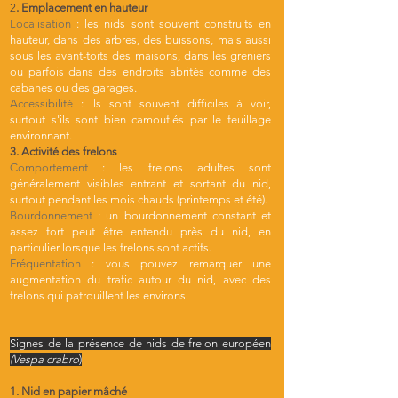
2
. Emplacement en hauteur
Localisation
: les nids sont souvent construits en
hauteur, dans des arbres, des buissons, mais aussi
sous les avant-toits des maisons, dans les greniers
ou parfois dans des endroits abrités comme des
cabanes ou des garages.
Accessibilité
: ils sont souvent difficiles à voir,
surtout s'ils sont bien camouflés par le feuillage
environnant.
3. Activité des frelons
Comportement
: les frelons adultes sont
généralement visibles entrant et sortant du nid,
surtout pendant les mois chauds (printemps et été).
Bourdonnement
: un bourdonnement constant et
assez fort peut être entendu près du nid, en
particulier lorsque les frelons sont actifs.
Fréquentation
: vous pouvez remarquer une
augmentation du trafic autour du nid, avec des
frelons qui patrouillent les environs.
Signes de la présence de nids de frelon européen
(Vespa crabro
)
1. Nid en papier mâché