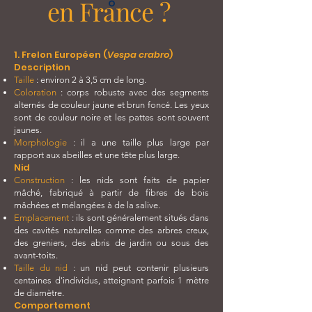
en France ?
1. Frelon Européen (
Vespa crabro
)
Description
Taille
: environ 2 à 3,5 cm de long.
Coloration
: corps robuste avec des segments
alternés de couleur jaune et brun foncé. Les yeux
sont de couleur noire et les pattes sont souvent
jaunes.
Morphologie
: il a une taille plus large par
rapport aux abeilles et une tête plus large.
Nid
Construction
: les nids sont faits de papier
mâché, fabriqué à partir de fibres de bois
mâchées et mélangées à de la salive.
Emplacement
: ils sont généralement situés dans
des cavités naturelles comme des arbres creux,
des greniers, des abris de jardin ou sous des
avant-toits.
Taille du nid
: un nid peut contenir plusieurs
centaines d'individus, atteignant parfois 1 mètre
de diamètre.
Comportement