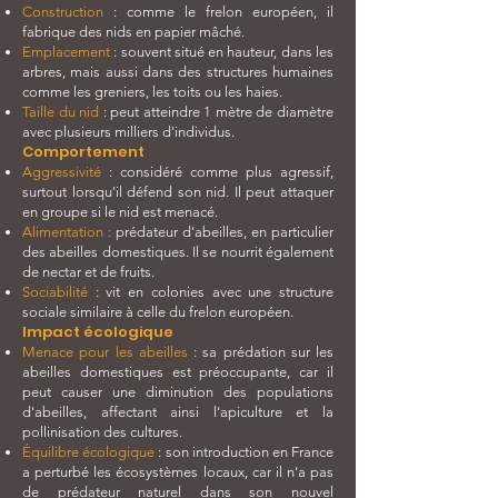
Construction
: comme le frelon européen, il
fabrique des nids en papier mâché.
Emplacement
: souvent situé en hauteur, dans les
arbres, mais aussi dans des structures humaines
comme les greniers, les toits ou les haies.
Taille du nid
: peut atteindre 1 mètre de diamètre
avec plusieurs milliers d'individus.
Comportement
Aggressivité
: considéré comme plus agressif,
surtout lorsqu'il défend son nid. Il peut attaquer
en groupe si le nid est menacé.
Alimentation :
prédateur d'abeilles, en particulier
des abeilles domestiques. Il se nourrit également
de nectar et de fruits.
Sociabilité
: vit en colonies avec une structure
sociale similaire à celle du frelon européen.
Impact écologique
Menace pour les abeilles
: sa prédation sur les
abeilles domestiques est préoccupante, car il
peut causer une diminution des populations
d'abeilles, affectant ainsi l'apiculture et la
pollinisation des cultures.
Équilibre écologique
: son introduction en France
a perturbé les écosystèmes locaux, car il n’a pas
de prédateur naturel dans son nouvel