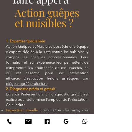
Action guêpes
et nuisibles ?
1. Expertise Spécialisée
Action Guêpes et Nuisibles possède une équipe
d'experts dédiée à la lutte contre les nuisibles, y
compris les chenilles processionnaires. Leur
formation et leur expérience leur permettent de
comprendre les spécificités de ces insectes, ce
qui est essentiel pour une intervention
efficace.
Destruction frelons asiatiques par
piégeur agréé préfecture
2. Diagnostic précis et gratuit
Lors de l'intervention, un diagnostic gratuit est
réalisé pour déterminer l'ampleur de l'infestation.
Cela inclut :
Inspection visuelle
: évaluation des nids, des
signes de défoliation et des chenilles visibles.
Analyse des risques
: identification des arbres les
plus vulnérables et évaluation des impacts
potentiels sur la santé.