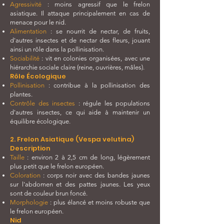
Agressivité
: moins agressif que le frelon
asiatique. Il attaque principalement en cas de
menace pour le nid.
Alimentation
: se nourrit de nectar, de fruits,
d'autres insectes et de nectar des fleurs, jouant
ainsi un rôle dans la pollinisation.
Sociabilité
: vit en colonies organisées, avec une
hiérarchie sociale claire (reine, ouvrières, mâles).
Rôle Écologique
Pollinisation
: contribue à la pollinisation des
plantes.
Contrôle des insectes
: régule les populations
d'autres insectes, ce qui aide à maintenir un
équilibre écologique.
2. Frelon Asiatique (Vespa velutina)
Description
Taille
: environ 2 à 2,5 cm de long, légèrement
plus petit que le frelon européen.
Coloration
: corps noir avec des bandes jaunes
sur l'abdomen et des pattes jaunes. Les yeux
sont de couleur brun foncé.
Morphologie
: plus élancé et moins robuste que
le frelon européen.
Nid