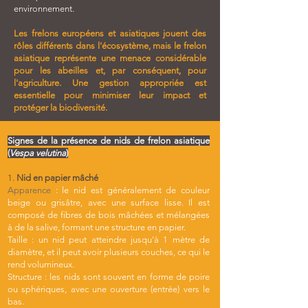
environnement.
Les frelons européens et asiatiques jouent des
rôles différents dans l'écosystème, mais le frelon
asiatique représente une menace considérable
pour les abeilles et, par conséquent, pour
l'agriculture. Une gestion appropriée est
essentielle pour minimiser leur impact et
protéger la biodiversité.
Signes de la présence de nids de frelon asiatique
(
Vespa velutina
)
1.
Nid en papier mâché
Apparence
: le nid est généralement de couleur
beige ou grisâtre, avec une surface lisse. Il est
composé de fibres de bois mâchées et mélangées
à de la salive, formant une structure en papier.
Taille : un nid peut atteindre jusqu'à 1 mètre de
diamètre, et il peut avoir plusieurs couches, ce qui le
rend volumineux.
Structure : les nids sont souvent en forme de poire
ou sphériques, avec une ouverture (entrée) vers le
bas.