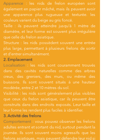
Apparence
: les nids de frelon européen sont
également en papier mâché, mais ils peuvent avoir
une apparence plus rugueuse et texturée. les
couleurs varient du beige au gris foncé.
Taille : ils peuvent atteindre jusqu'à 1 mètre de
diamètre, et leur forme est souvent plus irrégulière
que celle du frelon asiatique.
Structure : les nids possèdent souvent une entrée
plus large, permettant à plusieurs frelons de sortir
et d'entrer simultanément.
2. Emplacement
Localisation
: les nids sont couramment trouvés
dans des cavités naturelles comme des arbres
creux, des greniers, des murs, ou même des
buissons. Ils sont souvent situés à une hauteur
modérée, entre 2 et 10 mètres du sol.
Visibilité : les nids sont généralement plus visibles
que ceux du frelon asiatique, car ils peuvent être
construits dans des endroits exposés. Leur taille et
leur forme les rendent plus faciles à identifier.
3. Activité des frelons
Comportement
: vous pouvez observer les frelons
adultes entrant et sortant du nid, surtout pendant la
journée. Ils sont souvent moins agressifs que les
frelons asiatiques, mais peuvent défendre leur nid si