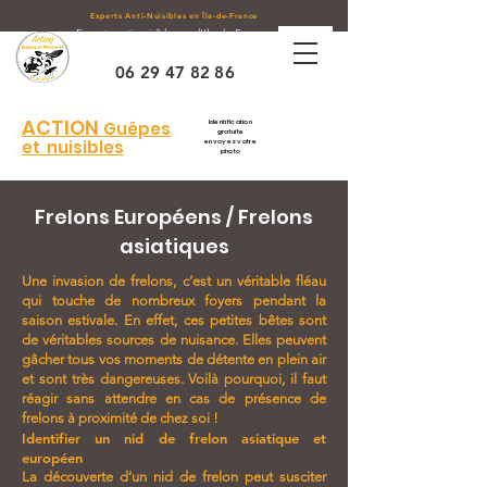
Experts Anti-Nuisibles en Île-de-France
Experts anti-nuisibles sur l'Ile de France
,
Départements 77 - 91 -
45
- 89
06 29 47 82 86
ACTION
Guêpes
Identification
gratuite
et nuisibles
envoyez votre
photo
Frelons Européens / Frelons
asiatiques
Une invasion de frelons, c’est un véritable fléau
qui touche de nombreux foyers pendant la
saison estivale. En effet, ces petites bêtes sont
de véritables sources de nuisance. Elles peuvent
gâcher tous vos moments de détente en plein air
et sont très dangereuses. Voilà pourquoi, il faut
réagir sans attendre en cas de présence de
frelons à proximité de chez soi !
Identifier un nid de frelon asiatique et
européen
La découverte d’un nid de frelon peut susciter