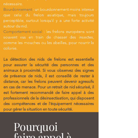
nécessaire.
Bourdonnement
: un bourdonnement moins intense
que celui du frelon asiatique, mais toujours
perceptible, surtout lorsqu'il y a une forte activité
autour du nid.
Comportement social
: les frelons européens sont
souvent vus en train de chasser des insectes,
comme les mouches ou les abeilles, pour nourrir la
colonie.
La détection des nids de frelons est essentielle
pour assurer la sécurité des personnes et des
animaux à proximité. Si vous observez des signes
de présence de nids, il est conseillé de rester à
distance, car les frelons peuvent devenir agressifs
en cas de menace. Pour un retrait de nid sécurisé, il
est fortement recommandé de faire appel à des
professionnels de la désinsectisation, qui disposent
des compétences et de l'équipement nécessaires
pour gérer la situation en toute sécurité.
Pourquoi
faire appel à